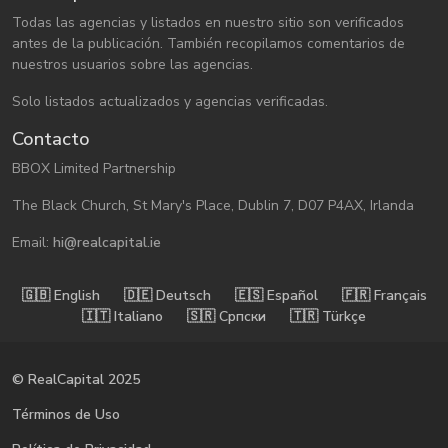
Todas las agencias y listados en nuestro sitio son verificados
antes de la publicación. También recopilamos comentarios de
nuestros usuarios sobre las agencias.
Solo listados actualizados y agencias verificadas.
Contacto
BBOX Limited Partnership
The Black Church, St Mary's Place, Dublin 7, D07 P4AX, Irlanda
Email:
hi@realcapital.ie
🇬🇧󠁿 English
🇩🇪󠁿 Deutsch
🇪🇸󠁿 Español
🇫🇷󠁿 Français
🇮🇹󠁿 Italiano
🇸🇷󠁿 Српски
🇹🇷󠁿 Türkçe
© RealCapital 2025
Términos de Uso