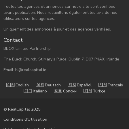
Toutes les agences et annonces sur notre site sont vérifiées
avant publication. Nous recueillons également les avis de nos
utilisateurs sur les agences.
Uniquement des annonces à jour et des agences vérifiées.
Contact
BBOX Limited Partnership
The Black Church, St Mary's Place, Dublin 7, D07 P4AX, Irlande
Email:
hi@realcapital.ie
🇬🇧󠁿 English
🇩🇪󠁿 Deutsch
🇪🇸󠁿 Español
🇫🇷󠁿 Français
🇮🇹󠁿 Italiano
🇸🇷󠁿 Српски
🇹🇷󠁿 Türkçe
© RealCapital 2025
Conditions d'Utilisation